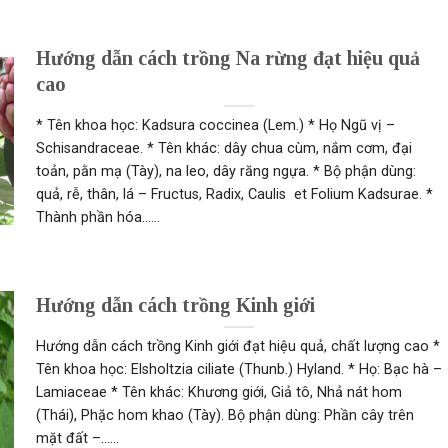
Hướng dẫn cách trồng Na rừng đạt hiệu quả
cao
* Tên khoa học: Kadsura coccinea (Lem.) * Họ Ngũ vị –
Schisandraceae. * Tên khác: dây chua cùm, nắm cơm, đại
toản, pằn mạ (Tày), na leo, dây răng ngựa. * Bộ phận dùng:
quả, rễ, thân, lá – Fructus, Radix, Caulis et Folium Kadsurae. *
Thành phần hóa......
Hướng dẫn cách trồng Kinh giới
Hướng dẫn cách trồng Kinh giới đạt hiệu quả, chất lượng cao *
Tên khoa học: Elsholtzia ciliate (Thunb.) Hyland. * Họ: Bạc hà –
Lamiaceae * Tên khác: Khương giới, Giả tô, Nhả nát hom
(Thái), Phặc hom khao (Tày). Bộ phận dùng: Phần cây trên
mặt đất –......