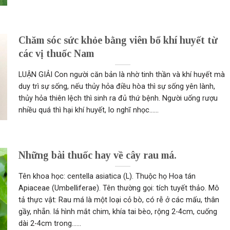
Chăm sóc sức khỏe bằng viên bổ khí huyết từ
các vị thuốc Nam
LUẬN GIẢI Con người căn bản là nhờ tinh thần và khí huyết mà
duy trì sự sống, nếu thủy hỏa điều hòa thì sự sống yên lành,
thủy hỏa thiên lệch thì sinh ra đủ thứ bệnh. Người uống rượu
nhiều quá thì hại khí huyết, lo nghĩ nhọc......
Những bài thuốc hay về cây rau má.
Tên khoa học: centella asiatica (L). Thuộc họ Hoa tán
Apiaceae (Umbelliferae). Tên thường gọi: tích tuyết thảo. Mô
tả thực vật: Rau má là một loại cỏ bò, có rễ ở các mấu, thân
gầy, nhẵn. lá hình mắt chim, khía tai bèo, rộng 2-4cm, cuống
dài 2-4cm trong......