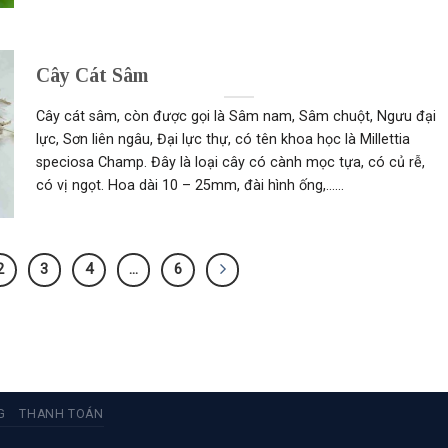
Cây Cát Sâm
Cây cát sâm, còn được gọi là Sâm nam, Sâm chuột, Ngưu đại
lực, Sơn liên ngâu, Đại lực thự, có tên khoa học là Millettia
speciosa Champ. Đây là loại cây có cành mọc tựa, có củ rễ,
có vị ngọt. Hoa dài 10 – 25mm, đài hình ống,......
2
3
4
…
6
G
THANH TOÁN