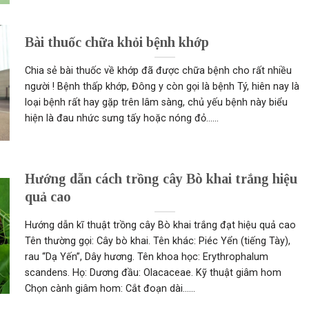
Bài thuốc chữa khỏi bệnh khớp
Chia sẻ bài thuốc về khớp đã được chữa bệnh cho rất nhiều
người ! Bệnh thấp khớp, Đông y còn gọi là bệnh Tý, hiên nay là
loại bệnh rất hay gặp trên lâm sàng, chủ yếu bệnh này biểu
hiện là đau nhức sưng tấy hoặc nóng đỏ......
Hướng dẫn cách trồng cây Bò khai trắng hiệu
quả cao
Hướng dẫn kĩ thuật trồng cây Bò khai trắng đạt hiệu quả cao
Tên thường gọi: Cây bò khai. Tên khác: Piéc Yển (tiếng Tày),
rau “Dạ Yến”, Dây hương. Tên khoa học: Erythrophalum
scandens. Họ: Dương đầu: Olacaceae. Kỹ thuật giâm hom
Chọn cành giâm hom: Cắt đoạn dài......