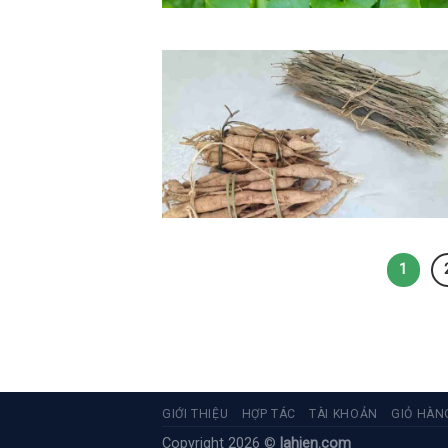
1
GIỚI THIỆU
HỢP TÁC
TÀI KHOẢN
GIỎ HÀN
Copyright 2026 ©
lahien.com