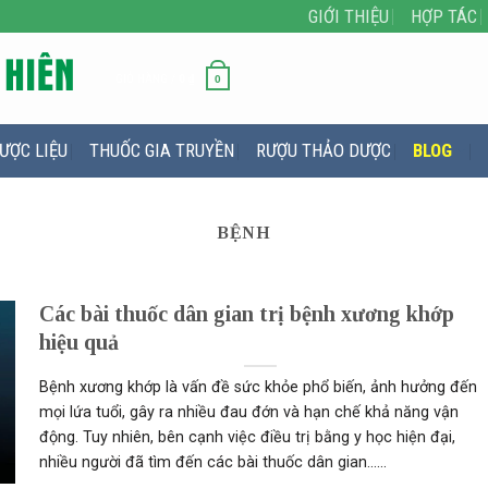
GIỚI THIỆU
HỢP TÁC
GIỎ HÀNG /
0
₫
0
ƯỢC LIỆU
THUỐC GIA TRUYỀN
RƯỢU THẢO DƯỢC
BLOG
BỆNH
Các bài thuốc dân gian trị bệnh xương khớp
hiệu quả
Bệnh xương khớp là vấn đề sức khỏe phổ biến, ảnh hưởng đến
mọi lứa tuổi, gây ra nhiều đau đớn và hạn chế khả năng vận
động. Tuy nhiên, bên cạnh việc điều trị bằng y học hiện đại,
nhiều người đã tìm đến các bài thuốc dân gian......