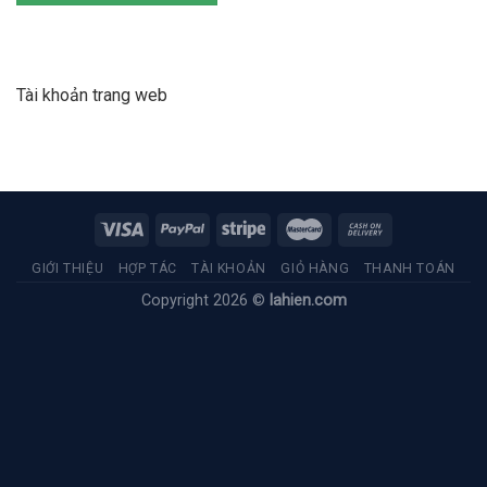
Tài khoản trang web
GIỚI THIỆU
HỢP TÁC
TÀI KHOẢN
GIỎ HÀNG
THANH TOÁN
Copyright 2026 ©
lahien.com