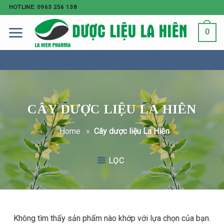
HOTLINE: 0963 256 138
0
CÂY DƯỢC LIỆU LA HIÊN
Home
»
Cây dược liệu La Hiên
LỌC
Không tìm thấy sản phẩm nào khớp với lựa chọn của bạn.