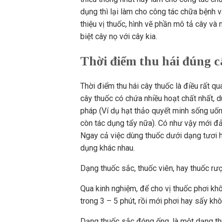
dụng thì lại làm cho công tác chữa bệnh 
thiệu vị thuốc, hình vẽ phần mô tả cây và
biệt cây nọ với cây kia.
Thời điểm thu hái đúng c
Thời điểm thu hái cây thuốc là điều rất qu
cây thuốc có chứa nhiều hoạt chất nhất,
pháp (Ví dụ hạt thảo quyết minh sống uốn
còn tác dụng tẩy nữa). Có như vậy mới đ
Ngay cả việc dùng thuốc dưới dạng tươi h
dụng khác nhau.
Dạng thuốc sắc, thuốc viên, hay thuốc rượ
Qua kinh nghiệm, để cho vị thuốc phơi kh
trong 3 – 5 phút, rồi mới phơi hay sấy khô
Dạng thuốc sắc đóng ống, là một dạng th