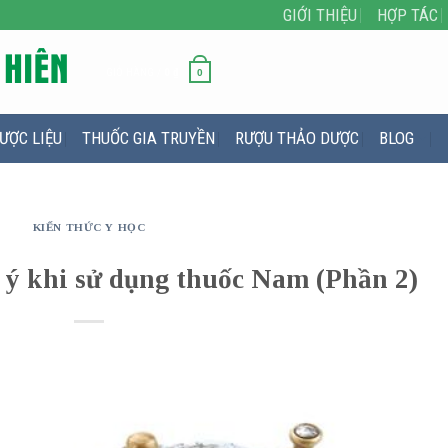
GIỚI THIỆU
HỢP TÁC
GIỎ HÀNG /
0
₫
0
ƯỢC LIỆU
THUỐC GIA TRUYỀN
RƯỢU THẢO DƯỢC
BLOG
KIẾN THỨC Y HỌC
u ý khi sử dụng thuốc Nam (Phần 2)