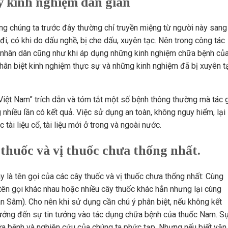
ũy kinh nghiệm dân gian
ng chúng ta trước đây thường chỉ truyền miệng từ người này sang
đi, có khi do dấu nghề, bị che dấu, xuyên tạc. Nên trong công tác
ng nhân dân cũng như khi áp dụng những kinh nghiệm chữa bệnh củ
phân biệt kinh nghiệm thực sự và những kinh nghiệm đã bị xuyên t
Việt Nam” trích dẫn và tóm tắt một số bệnh thông thường mà tác 
nhiều lần có kết quả. Việc sử dụng an toàn, không nguy hiểm, lại
tài liệu cổ, tài liệu mới ở trong và ngoài nước.
 thuốc và vị thuốc chưa thống nhất.
là tên gọi của các cây thuốc và vị thuốc chưa thống nhất: Cùng
tên gọi khác nhau hoặc nhiều cây thuốc khác hẳn nhưng lại cùng
n Sâm). Cho nên khi sử dụng cần chú ý phân biệt, nếu không kết
ưởng đến sự tin tưởng vào tác dụng chữa bệnh của thuốc Nam. S
ữa bệnh và nghiên cứu của chúng ta phức tạp. Nhưng nếu biết vận