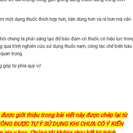
 tìm một dạng thuốc thích hợp hơn, tiện dùng hơn và rẻ hơn mà vẫn
hỏi chúng ta phải sáng tạo để bảo đảm có thuốc có hiệu lực tron
ng quá trình nghiên cứu sử dụng thuốc nam, công tác chế biến bào
quan trọng.
 góp từ phía quý vị!
được giới thiệu trong bài viết này được chép lại từ
 KHÔNG ĐƯỢC TỰ Ý SỬ DỤNG KHI CHƯA CÓ Ý KIẾN
gia y học. Chúng tôi không chịu bất kỳ trách