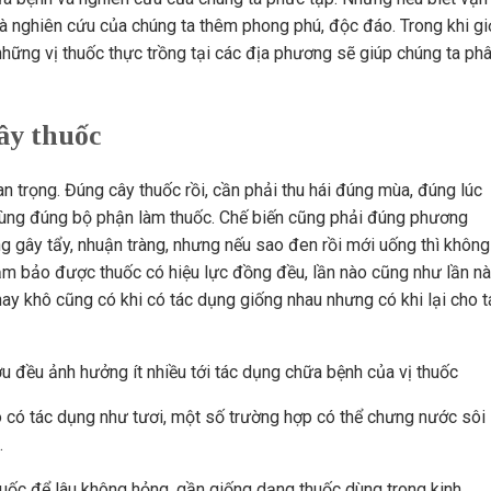
và nghiên cứu của chúng ta thêm phong phú, độc đáo. Trong khi gi
 những vị thuốc thực trồng tại các địa phương sẽ giúp chúng ta ph
ây thuốc
an trọng. Đúng cây thuốc rồi, cần phải thu hái đúng mùa, đúng lúc
 dùng đúng bộ phận làm thuốc. Chế biến cũng phải đúng phương
g gây tẩy, nhuận tràng, nhưng nếu sao đen rồi mới uống thì không
ảm bảo được thuốc có hiệu lực đồng đều, lần nào cũng như lần nà
ay khô cũng có khi có tác dụng giống nhau nhưng có khi lại cho t
u đều ảnh hưởng ít nhiều tới tác dụng chữa bệnh của vị thuốc
ô có tác dụng như tươi, một số trường hợp có thể chưng nước sôi
.
uốc để lâu không hỏng, gần giống dạng thuốc dùng trong kinh