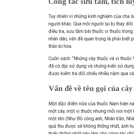
Công tác sưu tầm, tích l
Tuy nhiên vì những kinh nghiệm của cha ô
người khác. Qua mỗi người lại bị thay đổi 
điều tra, sưu tầm bài thuốc vị thuốc tro
nhân dân, vấn đề quan trọng là phải biết 
thần bí hóa.
Cuốn sách: “Những cây thuốc và vị thuốc 
đã có dịp sử dụng và chứng kiến sử dụng 
được kiểm tra đối chiếu nhiều năm qua các 
Vấn đề về tên gọi của cây
Một đặc điểm nữa của thuốc Nam hiện nay 
một cây, một vị thuốc nhưng mỗi nơi một 
một tên (Như Bồ công anh, Nhân trần, Nhâ
quả thu được sẽ không thống nhất, ảnh h
thiếu thống nhất này làm cho công tác ch