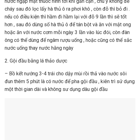
nước ngập mặt thuốc ninh tới khi gần cạn , chú ý không để
cháy sau đó lọc lấy hà thủ ô ra phơi khô , còn đỗ thì bỏ đi .
nếu có điều kiện thì hầm đi hầm lại với đỗ 9 lần thì sẽ tốt
hơn , sau đó dùng số hà thủ ô để tán bột và ăn với mật ong
hoặc ăn với nước cơm mỗi ngày 3 lần vào lúc đói, còn đàn
ông có thể dùng để ngâm rượu uống , hoặc cũng có thể sắc
nước uống thay nước hằng ngày
2. Gội đầu bằng lá thảo dược
– Bồ kết nướng 3-4 trái cho dậy mùi rồi thả vào nước sôi
đun thêm 5 phút là có nước để pha gội đầu , kiên trì sử dụng
một thời gian dài và không sư dụng dâu gội đầu