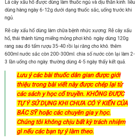
Lá cây xấu hổ được dùng làm thuốc ngủ và dịu thần kinh. liều
dùng hàng ngày 6-12g dưới dạng thuốc sắc, uống trước khi
ngủ.
Rễ cây xấu hổ dùng làm chữa bệnh nhức xương: Rễ cây xấu
hổ, thái thành từng miếng mỏng phơi khô. ngày dùng 120g
rang sau đó tẩm rượu 35-40 rồi lại răng cho khô. thêm
600ml nước sắc còn 200-300ml. chia số nước còn lại làm 2-
3 lần uống cho ngày. thường dùng 4-5 ngày thấy kết quả.
Lưu ý các bài thuốc dân gian được giới
thiệu trong bài viết này được chép lại từ
các sách y học cổ truyền. KHÔNG ĐƯỢC
TỰ Ý SỬ DỤNG KHI CHƯA CÓ Ý KIẾN CỦA
BÁC SỸ hoặc các chuyên gia y học.
Chúng tôi không chịu bất kỳ trách nhiệm
gì nếu các bạn tự ý làm theo.