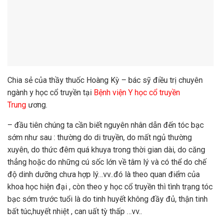
Chia sẻ của thầy thuốc Hoàng Kỳ – bác sỹ điều trị chuyên
ngành y học cổ truyền tại
Bệnh viện Y học cổ truyền
Trung
ương.
– đầu tiên chúng ta cần biết nguyên nhân dẫn đến tóc bạc
sớm như sau : thường do di truyền, do mất ngủ thường
xuyên, do thức đêm quá khuya trong thời gian dài, do căng
thẳng hoặc do những cú sốc lớn về tâm lý và có thể do chế
độ dinh dưỡng chưa hợp lý…vv..đó là theo quan điểm của
khoa học hiện đại , c
òn theo y học cổ truyền thì tình trạng tóc
bạc sớm trước tuổi là do tinh huyết không đầy đủ, thận tinh
bất túc,huyết nhiệt , can uất tỳ thấp …vv..