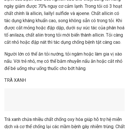
ngày giảm được 70% nguy cơ cảm lạnh. Trong tỏi có 3 hoạt
chất chính là allicin, liallyl sulfide và ajoene. Chất allicin có
tác dụng kháng khuẩn cao, song không sẵn có trong tỏi. Khi
được cắt mỏng hoặc đập dập, dưới sự xúc tác của phân hoá
tố anilaza, chất aliin trong tỏi mới biến thành allicin. Tỏi càng
cắt nhỏ hoặc đập nát thì tác dụng chống bệnh tật càng cao.
Người lớn có thể ăn tỏi nướng, tỏi ngâm hoặc làm gia vị xào
nấu. Với trẻ nhỏ, mẹ có thể băm nhuyễn nấu ăn hoặc cắt nhỏ
để bé uống như uống thuốc cho bớt hăng.
TRÀ XANH
Trà xanh chứa nhiều chất chống oxy hóa giúp hỗ trợ hệ miễn
dịch và cơ thể chống lại các mầm bệnh gây nhiễm trùng. Chất