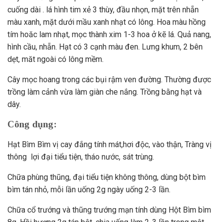
cuống dài . lá hình tim xẻ 3 thùy, đầu nhọn, mặt trên nhẵn
màu xanh, mặt dưới mầu xanh nhạt có lông. Hoa màu hồng
tím hoăc lam nhạt, mọc thành xim 1-3 hoa ở kẽ lá. Quả nang,
hình cầu, nhẵn. Hạt có 3 cạnh màu đen. Lưng khum, 2 bên
dẹt, măt ngoài có lông mềm.
Cây mọc hoang trong các bụi rậm ven đường. Thường được
trồng làm cảnh vừa làm giàn che nắng. Trồng bằng hạt và
dây.
Công dụng:
Hạt Bìm Bìm vị cay đắng tính mát,hơi độc, vào thận, Tràng vị
thông lợi đại tiểu tiện, tháo nước, sát trùng.
Chữa phùng thũng, đại tiểu tiện không thông, dùng bột bìm
bìm tán nhỏ, mỗi lần uống 2g ngày uống 2-3 lần.
Chữa cổ trướng và thũng trướng mạn tính dùng Hột Bìm bìm