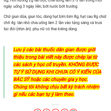
8g, Hồi hương 2g tán bột, chia uống làm 2-3 lần trong một
ngày. uống 3 ngày liền, bớt nước bớt trướng.
Chữ giun dũa, giun tóc, dùng hạt bìm bìm 8g, hạt cau 8g chút
chít 4g tán nhỏ chia uống làm 2 lần vào tảng sáng và trưa
lúc đói (nhịn ăn). phụ nữ có thai kiêng dùng.
Lưu ý các bài thuốc dân gian được giới
thiệu trong bài viết này được chép lại từ
các sách y học cổ truyền. KHÔNG ĐƯỢC
TỰ Ý SỬ DỤNG KHI CHƯA CÓ Ý KIẾN CỦA
BÁC SỸ hoặc các chuyên gia y học.
Chúng tôi không chịu bất kỳ trách nhiệm
gì nếu các bạn tự ý làm theo.