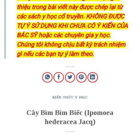
thiệu trong bài viết này được chép lại từ
các sách y học cổ truyền. KHÔNG ĐƯỢC
TỰ Ý SỬ DỤNG KHI CHƯA CÓ Ý KIẾN CỦA
BÁC SỸ hoặc các chuyên gia y học.
Chúng tôi không chịu bất kỳ trách nhiệm
gì nếu các bạn tự ý làm theo.
KIẾN THỨC Y HỌC
Cây Bìm Bìm Biếc (Ipomoea
hederacea Jacq)