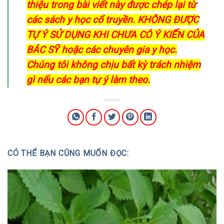
thiệu trong bài viết này được chép lại từ
các sách y học cổ truyền. KHÔNG ĐƯỢC
TỰ Ý SỬ DỤNG KHI CHƯA CÓ Ý KIẾN CỦA
BÁC SỸ hoặc các chuyên gia y học.
Chúng tôi không chịu bất kỳ trách nhiệm
gì nếu các bạn tự ý làm theo.
CÓ THỂ BẠN CŨNG MUỐN ĐỌC: