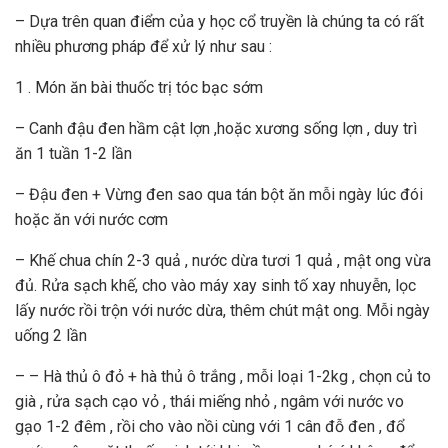
– Dựa trên quan điểm của y học cổ truyền là chúng ta có rất
nhiều phương pháp để xử lý như sau :
1 . Món ăn bài thuốc trị tóc bạc sớm
– Canh đậu đen hầm cật lợn ,hoặc xương sống lợn , duy trì
ăn 1 tuần 1-2 lần
– Đậu đen + Vừng đen sao qua tán bột ăn mỗi ngày lúc đói
hoặc ăn với nước cơm
– Khế chua chín 2-3 quả , nước dừa tươi 1 quả , mật ong vừa
đủ. Rửa sạch khế, cho vào máy xay sinh tố xay nhuyễn, lọc
lấy nước rồi trộn với nước dừa, thêm chút mật ong. Mỗi ngày
uống 2 lần
– – Hà thủ ô đỏ + hà thủ ô trắng , mỗi loại 1-2kg , chọn củ to
già , rửa sạch cạo vỏ , thái miếng nhỏ , ngâm với nước vo
gạo 1-2 đêm , rồi cho vào nồi cùng với 1 cân đỗ đen , đổ