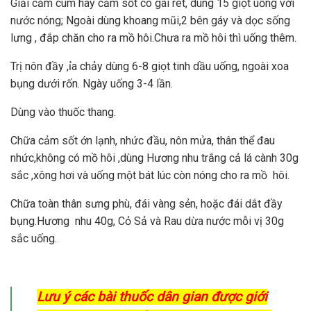
Giải cảm cúm hay cảm sốt có gai rét, dùng 15 giọt uống với
nước nóng; Ngoài dùng khoang mũi,2 bên gáy và dọc sống
lưng , đắp chăn cho ra mồ hôi.Chưa ra mồ hôi thì uống thêm.
Trị nôn đầy ,ỉa chảy dùng 6-8 giọt tinh dầu uống, ngoài xoa
bụng dưới rốn. Ngày uống 3-4 lần.
Dùng vào thuốc thang.
Chữa cảm sốt ớn lạnh, nhức đầu, nôn mửa, thân thể đau
nhức,không có mồ hôi ,dùng Hương nhu trắng cả lá cành 30g
sắc ,xông hơi và uống một bát lúc còn nóng cho ra mồ hôi.
Chữa toàn thân sưng phù, đái vàng sẻn, hoặc đái dắt đầy
bụng.Hương nhu 40g, Cỏ Sả và Rau dừa nước mỗi vị 30g
sắc uống.
Lưu ý các bài thuốc dân gian được giới