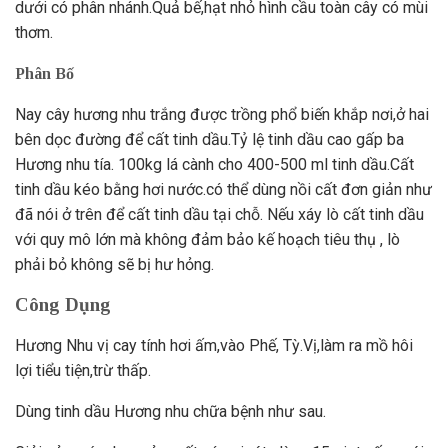
dưới có phân nhánh.Quả bế,hạt nhỏ hình cầu toàn cây có mùi
thơm.
Phân Bố
Nay cây hương nhu trắng được trồng phổ biến khắp nơi,ở hai
bên dọc đường để cất tinh dầu.Tỷ lệ tinh dầu cao gấp ba
Hương nhu tía. 100kg lá cành cho 400-500 ml tinh dầu.Cất
tinh dầu kéo bằng hơi nước.có thể dùng nồi cất đơn giản như
đã nói ở trên để cất tinh dầu tại chỗ. Nếu xáy lò cất tinh dầu
với quy mô lớn mà không đảm bảo kế hoạch tiêu thụ , lò
phải bỏ không sẽ bị hư hỏng.
Công Dụng
Hương Nhu vị cay tính hơi ấm,vào Phế, Tỳ.Vị,làm ra mồ hôi
lợi tiểu tiện,trừ thấp.
Dùng tinh dầu Hương nhu chữa bệnh như sau.