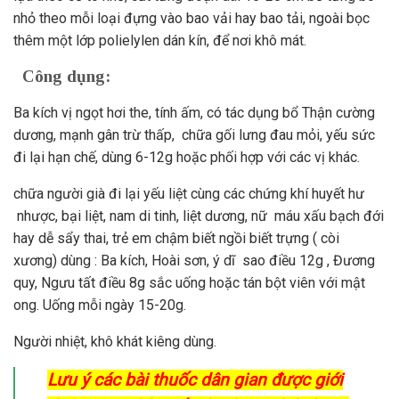
nhỏ theo mỗi loại đựng vào bao vải hay bao tải, ngoài bọc
thêm một lớp polielylen dán kín, để nơi khô mát.
Công dụng:
Ba kích vị ngọt hơi the, tính ấm, có tác dụng bổ Thận cường
dương, mạnh gân trừ thấp, chữa gối lưng đau mỏi, yếu sức
đi lại hạn chế, dùng 6-12g hoặc phối hợp với các vị khác.
chữa người già đi lại yếu liệt cùng các chứng khí huyết hư
nhược, bại liệt, nam di tinh, liệt dương, nữ máu xấu bạch đới
hay dễ sẩy thai, trẻ em chậm biết ngồi biết trựng ( còi
xương) dùng : Ba kích, Hoài sơn, ý dĩ sao điều 12g , Đương
quy, Ngưu tất điều 8g sắc uống hoặc tán bột viên với mật
ong. Uống mỗi ngày 15-20g.
Người nhiệt, khô khát kiêng dùng.
Lưu ý các bài thuốc dân gian được giới