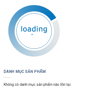
KIẾN THỨC Y HỌC
Những bài thuốc hay về Cây Dành
Dành (Gardenia jasminoides Ellis):