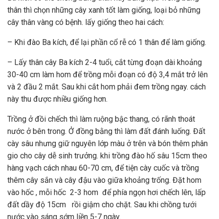
thân thì chọn những cây xanh tốt làm giống, loại bỏ những
cây thân vàng có bệnh. lấy giống theo hai cách:
– Khi đào Ba kích, để lại phần cổ rễ có 1 thân để làm giống.
– Lấy thân cây Ba kích 2-4 tuổi, cắt từng đoạn dài khoảng
30-40 cm làm hom để trồng mỗi đoạn có độ 3,4 mắt trở lên
và 2 đầu 2 mắt. Sau khi cắt hom phải đem trồng ngay. cách
này thu được nhiều giống hơn.
Trồng ở đồi chếch thì làm ruộng bậc thang, có rãnh thoát
nước ở bên trong. Ở đồng bằng thì làm đất đánh luống. Đất
cày sâu nhưng giữ nguyên lớp màu ở trên và bón thêm phân
gio cho cây dễ sinh trưởng. khi trồng đào hố sâu 15cm theo
hàng vạch cách nhau 60-70 cm, để tiện cày cuốc và trồng
thêm cây sắn và cây đậu vào giữa khoảng trống. Đặt hom
vào hốc , mỗi hốc 2-3 hom để phía ngọn hơi chếch lên, lấp
đất dầy độ 15cm rồi giậm cho chặt. Sau khi chồng tưới
nước vào sáng sớm liền 5-7 ngày.