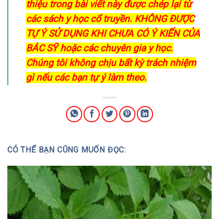
thiệu trong bài viết này được chép lại từ
các sách y học cổ truyền. KHÔNG ĐƯỢC
TỰ Ý SỬ DỤNG KHI CHƯA CÓ Ý KIẾN CỦA
BÁC SỸ hoặc các chuyên gia y học.
Chúng tôi không chịu bất kỳ trách nhiệm
gì nếu các bạn tự ý làm theo.
CÓ THỂ BẠN CŨNG MUỐN ĐỌC: