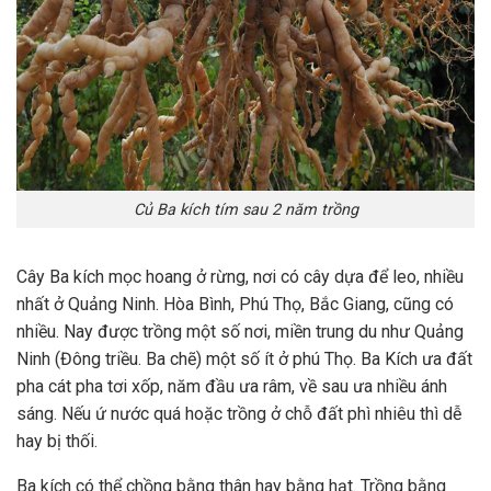
Củ Ba kích tím sau 2 năm trồng
Cây Ba kích mọc hoang ở rừng, nơi có cây dựa để leo, nhiều
nhất ở Quảng Ninh. Hòa Bình, Phú Thọ, Bắc Giang, cũng có
nhiều. Nay được trồng một số nơi, miền trung du như Quảng
Ninh (Đông triều. Ba chẽ) một số ít ở phú Thọ. Ba Kích ưa đất
pha cát pha tơi xốp, năm đầu ưa râm, về sau ưa nhiều ánh
sáng. Nếu ứ nước quá hoặc trồng ở chỗ đất phì nhiêu thì dễ
hay bị thối.
Ba kích có thể chồng bằng thân hay bằng hạt. Trồng bằng