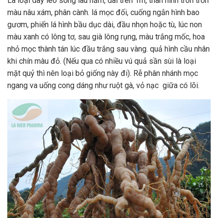
Là loại dây leo sống lâu năm, dài trên 1m, thân hình tròn trơn
màu nâu xám, phân cành. lá mọc đối, cuống ngắn hình bao
gươm, phiến lá hình bầu dục dài, đầu nhọn hoặc tù, lúc non
màu xanh có lông tơ, sau già lông rụng, màu trắng mốc, hoa
nhỏ mọc thành tán lúc đầu trắng sau vàng. quả hình cầu nhân
khi chín màu đỏ. (Nếu qua có nhiều vú quả sần sùi là loại
mặt quỷ thì nên loại bỏ giống này đi). Rễ phân nhánh mọc
ngang va uống cong dáng như ruột gà, vỏ nạc giữa có lõi.