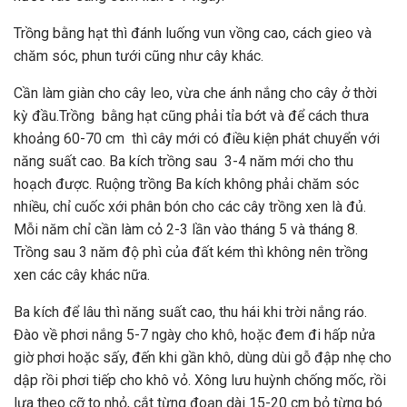
Trồng bằng hạt thì đánh luống vun vồng cao, cách gieo và
chăm sóc, phun tưới cũng như cây khác.
Cần làm giàn cho cây leo, vừa che ánh nắng cho cây ở thời
kỳ đầu.Trồng bằng hạt cũng phải tỉa bớt và để cách thưa
khoảng 60-70 cm thì cây mới có điều kiện phát chuyển với
năng suất cao. Ba kích trồng sau 3-4 năm mới cho thu
hoạch được. Ruộng trồng Ba kích không phải chăm sóc
nhiều, chỉ cuốc xới phân bón cho các cây trồng xen là đủ.
Mỗi năm chỉ cần làm cỏ 2-3 lần vào tháng 5 và tháng 8.
Trồng sau 3 năm độ phì của đất kém thì không nên trồng
xen các cây khác nữa.
Ba kích để lâu thì năng suất cao, thu hái khi trời nắng ráo.
Đào về phơi nắng 5-7 ngày cho khô, hoặc đem đi hấp nửa
giờ phơi hoặc sấy, đến khi gần khô, dùng dùi gỗ đập nhẹ cho
dập rồi phơi tiếp cho khô vỏ. Xông lưu huỳnh chống mốc, rồi
lựa theo cỡ to nhỏ, cắt từng đoạn dài 15-20 cm bỏ từng bó