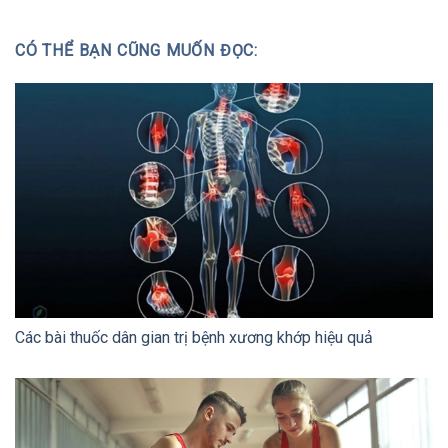
CÓ THỂ BẠN CŨNG MUỐN ĐỌC:
Các bài thuốc dân gian trị bệnh xương khớp hiệu quả