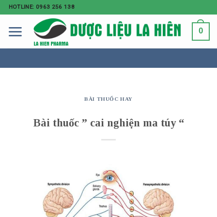
HOTLINE: 0963 256 138
0
BÀI THUỐC HAY
Bài thuốc ” cai nghiện ma túy “