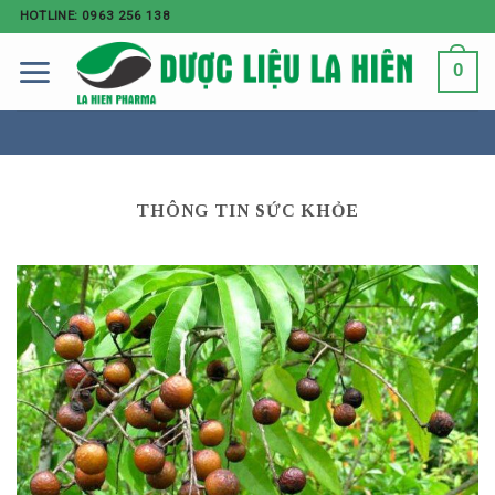
HOTLINE: 0963 256 138
0
THÔNG TIN SỨC KHỎE